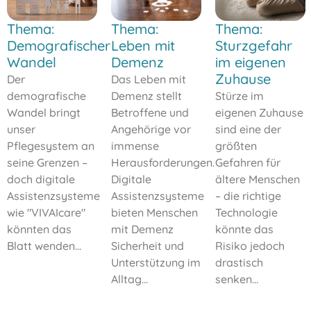
Thema:
Thema:
Thema:
Demografischer
Leben mit
Sturzgefahr
Wandel
Demenz
im eigenen
Zuhause
Der
Das Leben mit
demografische
Demenz stellt
Stürze im
Wandel bringt
Betroffene und
eigenen Zuhause
unser
Angehörige vor
sind eine der
Pflegesystem an
immense
größten
seine Grenzen –
Herausforderungen.
Gefahren für
doch digitale
Digitale
ältere Menschen
Assistenzsysteme
Assistenzsysteme
– die richtige
wie "VIVAIcare"
bieten Menschen
Technologie
könnten das
mit Demenz
könnte das
Blatt wenden...
Sicherheit und
Risiko jedoch
Unterstützung im
drastisch
Alltag...
senken...