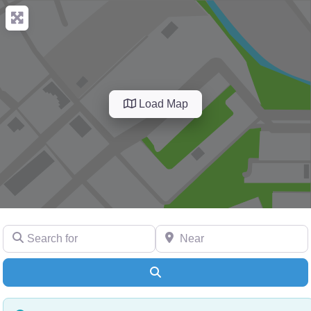
Load Map
Search for
Near
Search